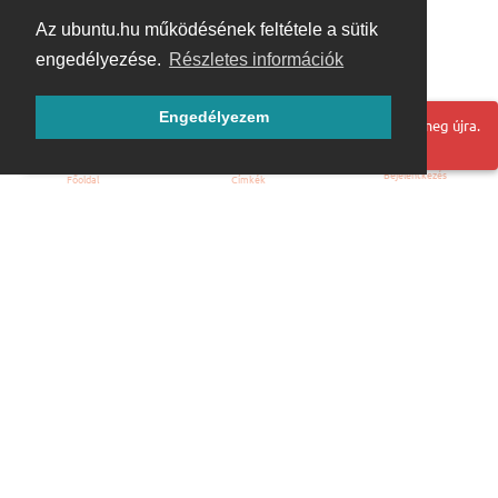
Az ubuntu.hu működésének feltétele a sütik
engedélyezése.
Részletes információk
Engedélyezem
Hoppá! Valami hiba történt. Frissítse az oldalt és próbálja meg újra.
Bejelentkezés
Főoldal
Címkék
Kezdőoldal
Blog
ÁSZF
Szabályzat
Kapcsolat
ubuntu.hu :: Magyar Ubuntu Közösség
© 2007 – 2026