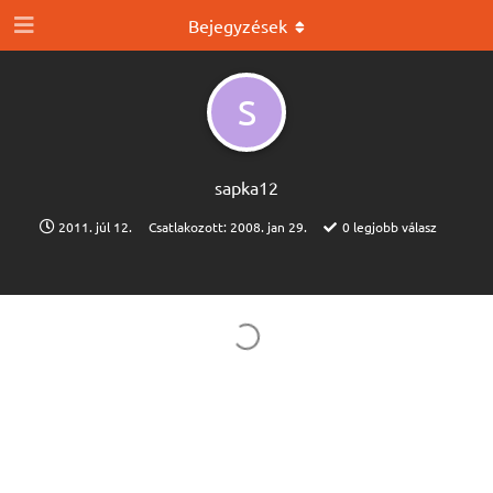
Bejegyzések
S
sapka12
2011. júl 12.
Csatlakozott:
2008. jan 29.
0
legjobb válasz