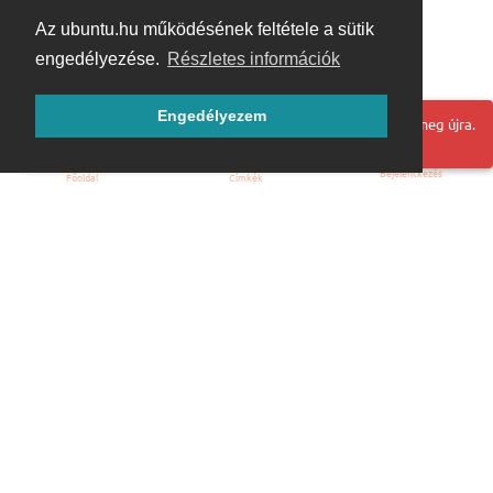
Az ubuntu.hu működésének feltétele a sütik
engedélyezése.
Részletes információk
Engedélyezem
Hoppá! Valami hiba történt. Frissítse az oldalt és próbálja meg újra.
Bejelentkezés
Főoldal
Címkék
Kezdőoldal
Blog
ÁSZF
Szabályzat
Kapcsolat
ubuntu.hu :: Magyar Ubuntu Közösség
© 2007 – 2026