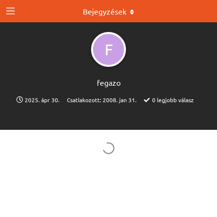
Bejegyzések
F
fegazo
2025. ápr 30.
Csatlakozott:
2008. jan 31.
0
legjobb válasz