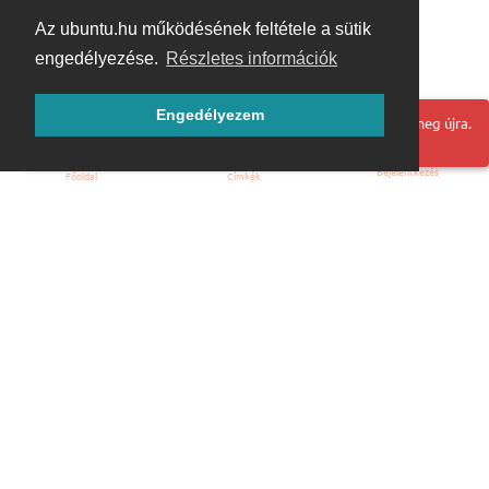
Az ubuntu.hu működésének feltétele a sütik
engedélyezése.
Részletes információk
Engedélyezem
Hoppá! Valami hiba történt. Frissítse az oldalt és próbálja meg újra.
Bejelentkezés
Főoldal
Címkék
Kezdőoldal
Blog
ÁSZF
Szabályzat
Kapcsolat
ubuntu.hu :: Magyar Ubuntu Közösség
© 2007 – 2026