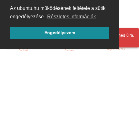
Az ubuntu.hu működésének feltétele a sütik
engedélyezése.
Részletes információk
Engedélyezem
Hoppá! Valami hiba történt. Frissítse az oldalt és próbálja meg újra.
Bejelentkezés
Főoldal
Címkék
Kezdőoldal
Blog
ÁSZF
Szabályzat
Kapcsolat
ubuntu.hu :: Magyar Ubuntu Közösség
© 2007 – 2026