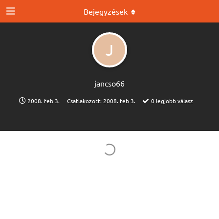
Bejegyzések
J
jancso66
2008. feb 3.
Csatlakozott:
2008. feb 3.
0
legjobb válasz