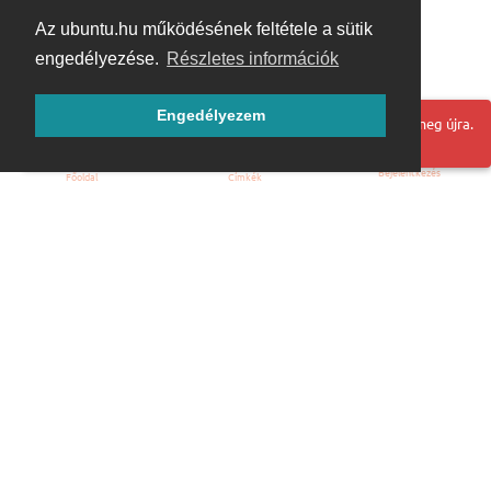
Az ubuntu.hu működésének feltétele a sütik
engedélyezése.
Részletes információk
Engedélyezem
Hoppá! Valami hiba történt. Frissítse az oldalt és próbálja meg újra.
Bejelentkezés
Főoldal
Címkék
Kezdőoldal
Blog
ÁSZF
Szabályzat
Kapcsolat
ubuntu.hu :: Magyar Ubuntu Közösség
© 2007 – 2026