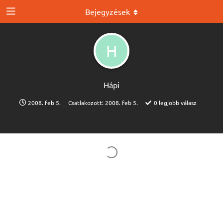
Bejegyzések
H
Hápi
2008. feb 5.
Csatlakozott:
2008. feb 5.
0
legjobb válasz