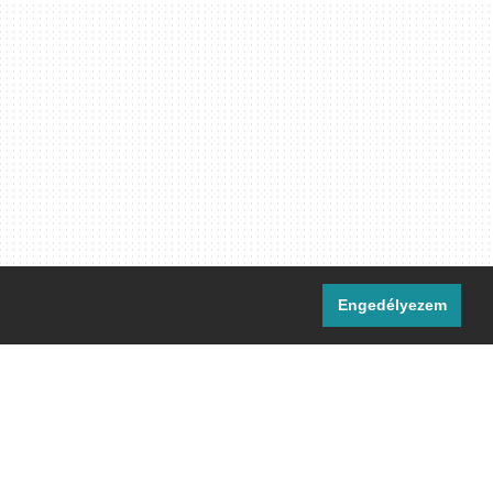
Engedélyezem
i csatornáink:
[M]
IRC
rtalma, ahol másként nem jelezzük,
ommons Nevezd meg! – Így add tovább!
licenc