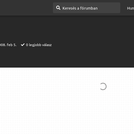
Hun
08. feb 5.
0
legjobb válasz