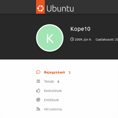
Kope10
K
2009. jún 9.
Csatlakozott:
20
Bejegyzések
2
Témák
0
Kedvelések
Említések
Hírcsatorna