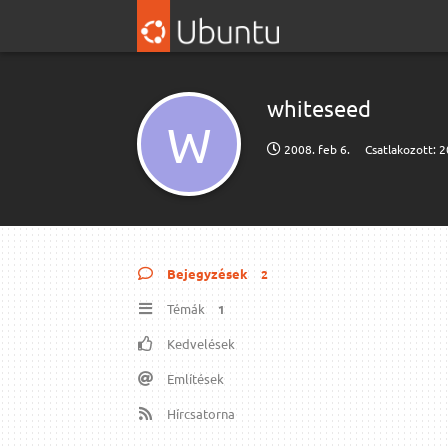
whiteseed
W
2008. feb 6.
Csatlakozott:
2
Bejegyzések
2
Témák
1
Kedvelések
Említések
Hírcsatorna