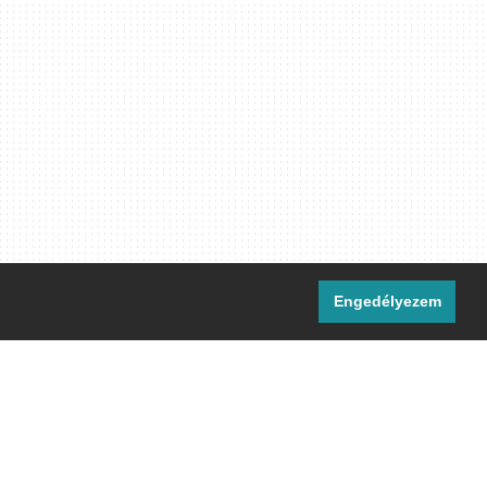
Engedélyezem
i csatornáink:
[M]
IRC
rtalma, ahol másként nem jelezzük,
ommons Nevezd meg! – Így add tovább!
licenc