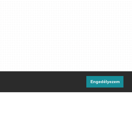
Engedélyezem
i csatornáink:
[M]
IRC
rtalma, ahol másként nem jelezzük,
ommons Nevezd meg! – Így add tovább!
licenc