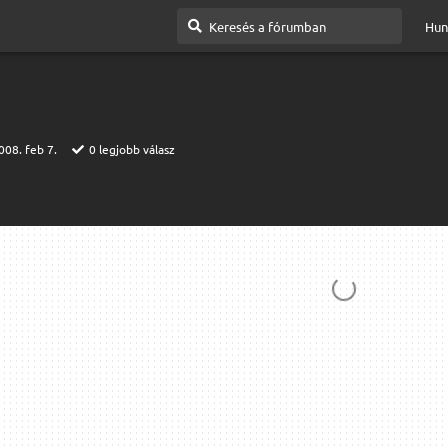
Hun
008. feb 7.
0
legjobb válasz