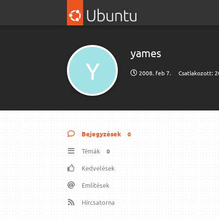
yames
Y
2008. feb 7.
Csatlakozott:
2
Bejegyzések
0
Témák
0
Kedvelések
Említések
Hírcsatorna