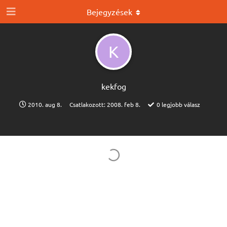
Bejegyzések
K
kekfog
2010. aug 8.
Csatlakozott:
2008. feb 8.
0
legjobb válasz