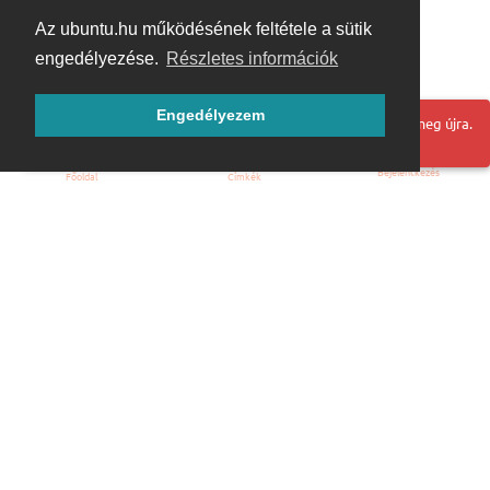
Az ubuntu.hu működésének feltétele a sütik
engedélyezése.
Részletes információk
Engedélyezem
Hoppá! Valami hiba történt. Frissítse az oldalt és próbálja meg újra.
Bejelentkezés
Főoldal
Címkék
Kezdőoldal
Blog
ÁSZF
Szabályzat
Kapcsolat
ubuntu.hu :: Magyar Ubuntu Közösség
© 2007 – 2026