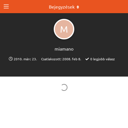
Bejegyzések
M
miamano
2010. márc 23.
Csatlakozott:
2008. feb 8.
0
legjobb válasz