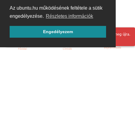
Az ubuntu.hu működésének feltétele a sütik
engedélyezése.
Részletes információk
Engedélyezem
Hoppá! Valami hiba történt. Frissítse az oldalt és próbálja meg újra.
Bejelentkezés
Főoldal
Címkék
Kezdőoldal
Blog
ÁSZF
Szabályzat
Kapcsolat
ubuntu.hu :: Magyar Ubuntu Közösség
© 2007 – 2026