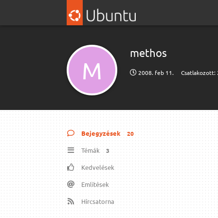
methos
M
2008. feb 11.
Csatlakozott:
Bejegyzések
20
Témák
3
Kedvelések
Említések
Hírcsatorna