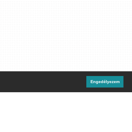
Engedélyezem
i csatornáink:
[M]
IRC
rtalma, ahol másként nem jelezzük,
ommons Nevezd meg! – Így add tovább!
licenc