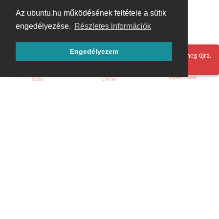
Az ubuntu.hu működésének feltétele a sütik
engedélyezése.
Részletes információk
Engedélyezem
Hoppá! Valami hiba történt. Frissítse az oldalt és próbálja meg újra.
Bejelentkezés
Főoldal
Címkék
Kezdőoldal
Blog
ÁSZF
Szabályzat
Kapcsolat
ubuntu.hu :: Magyar Ubuntu Közösség
© 2007 – 2026