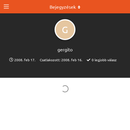
Bejegyzések
G
gergito
2008. feb 17.
Csatlakozott:
2008. feb 16.
0
legjobb válasz