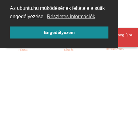
Az ubuntu.hu működésének feltétele a sütik
engedélyezése.
Részletes információk
Engedélyezem
Hoppá! Valami hiba történt. Frissítse az oldalt és próbálja meg újra.
Bejelentkezés
Főoldal
Címkék
Kezdőoldal
Blog
ÁSZF
Szabályzat
Kapcsolat
ubuntu.hu :: Magyar Ubuntu Közösség
© 2007 – 2026