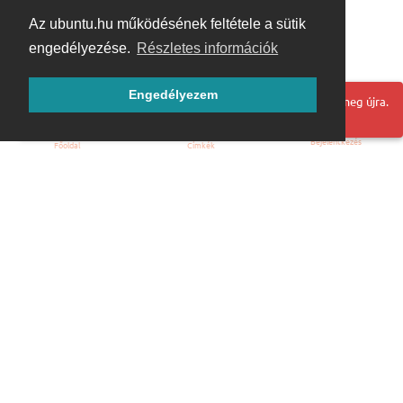
Az ubuntu.hu működésének feltétele a sütik
engedélyezése.
Részletes információk
Engedélyezem
Hoppá! Valami hiba történt. Frissítse az oldalt és próbálja meg újra.
Bejelentkezés
Főoldal
Címkék
Kezdőoldal
Blog
ÁSZF
Szabályzat
Kapcsolat
ubuntu.hu :: Magyar Ubuntu Közösség
© 2007 – 2026