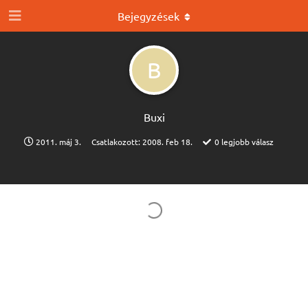
Bejegyzések
B
Buxi
2011. máj 3.
Csatlakozott:
2008. feb 18.
0
legjobb válasz