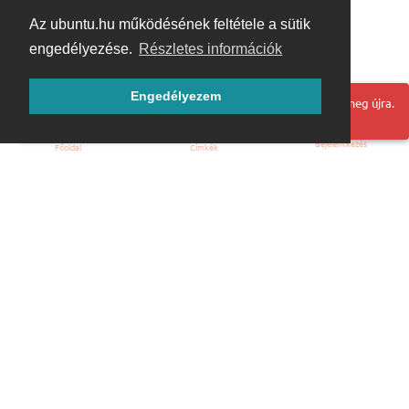
Az ubuntu.hu működésének feltétele a sütik
engedélyezése.
Részletes információk
Engedélyezem
Hoppá! Valami hiba történt. Frissítse az oldalt és próbálja meg újra.
Bejelentkezés
Főoldal
Címkék
Kezdőoldal
Blog
ÁSZF
Szabályzat
Kapcsolat
ubuntu.hu :: Magyar Ubuntu Közösség
© 2007 – 2026