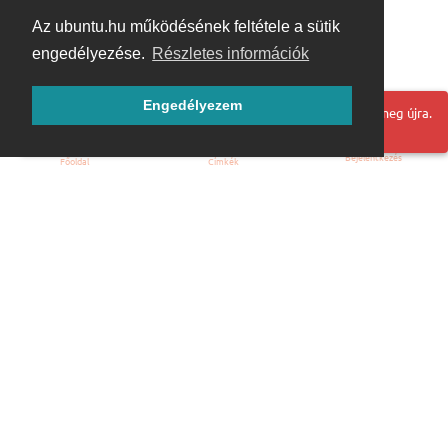
Az ubuntu.hu működésének feltétele a sütik
engedélyezése.
Részletes információk
Engedélyezem
Hoppá! Valami hiba történt. Frissítse az oldalt és próbálja meg újra.
Bejelentkezés
Főoldal
Címkék
Kezdőoldal
Blog
ÁSZF
Szabályzat
Kapcsolat
ubuntu.hu :: Magyar Ubuntu Közösség
© 2007 – 2026