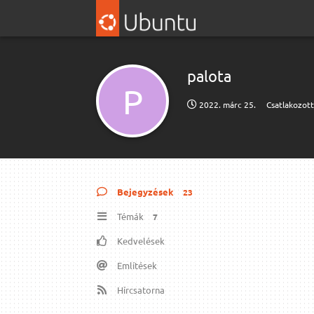
palota
P
2022. márc 25.
Csatlakozot
Bejegyzések
23
Témák
7
Kedvelések
Említések
Hírcsatorna