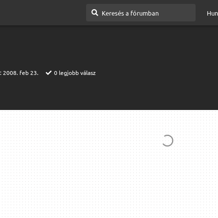
Hun
t:
2008. feb 23.
0
legjobb válasz