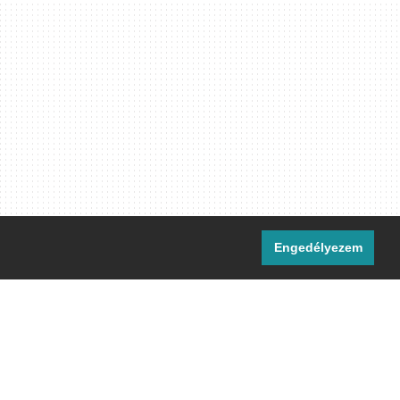
Engedélyezem
i csatornáink:
[M]
IRC
rtalma, ahol másként nem jelezzük,
ommons Nevezd meg! – Így add tovább!
licenc