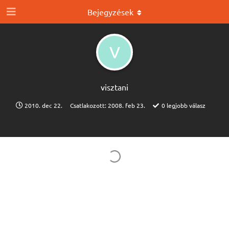
Bejegyzések
V
visztani
2010. dec 22.
Csatlakozott:
2008. feb 23.
0
legjobb válasz