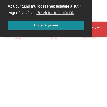
Az ubuntu.hu működésének feltétele a sütik
engedélyezése.
Részletes információk
Engedélyezem
Hoppá! Valami hiba történt. Frissítse az oldalt és próbálja meg újra.
Bejelentkezés
Főoldal
Címkék
Kezdőoldal
Blog
ÁSZF
Szabályzat
Kapcsolat
ubuntu.hu :: Magyar Ubuntu Közösség
© 2007 – 2026