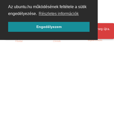
Az ubuntu.hu működésének feltétele a sütik
engedélyezése.
Részletes információk
Engedélyezem
Hoppá! Valami hiba történt. Frissítse az oldalt és próbálja meg újra.
Bejelentkezés
Főoldal
Címkék
Kezdőoldal
Blog
ÁSZF
Szabályzat
Kapcsolat
ubuntu.hu :: Magyar Ubuntu Közösség
© 2007 – 2026