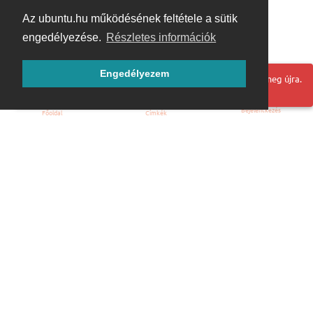
Az ubuntu.hu működésének feltétele a sütik
engedélyezése.
Részletes információk
Engedélyezem
Hoppá! Valami hiba történt. Frissítse az oldalt és próbálja meg újra.
Bejelentkezés
Főoldal
Címkék
Kezdőoldal
Blog
ÁSZF
Szabályzat
Kapcsolat
ubuntu.hu :: Magyar Ubuntu Közösség
© 2007 – 2026