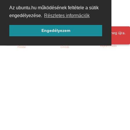
Az ubuntu.hu működésének feltétele a sütik
engedélyezése.
Részletes információk
Engedélyezem
Hoppá! Valami hiba történt. Frissítse az oldalt és próbálja meg újra.
Bejelentkezés
Főoldal
Címkék
Kezdőoldal
Blog
ÁSZF
Szabályzat
Kapcsolat
ubuntu.hu :: Magyar Ubuntu Közösség
© 2007 – 2026