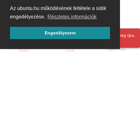
Az ubuntu.hu működésének feltétele a sütik
engedélyezése.
Részletes információk
Engedélyezem
Hoppá! Valami hiba történt. Frissítse az oldalt és próbálja meg újra.
Bejelentkezés
Főoldal
Címkék
Kezdőoldal
Blog
ÁSZF
Szabályzat
Kapcsolat
ubuntu.hu :: Magyar Ubuntu Közösség
© 2007 – 2026