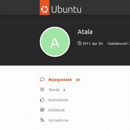
Atala
A
2011. ápr 30.
Csatlakozott:
Bejegyzések
38
Témák
3
Kedvelések
Említések
Hírcsatorna