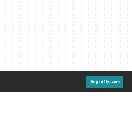
Engedélyezem
i csatornáink:
[M]
IRC
rtalma, ahol másként nem jelezzük,
ommons Nevezd meg! – Így add tovább!
licenc