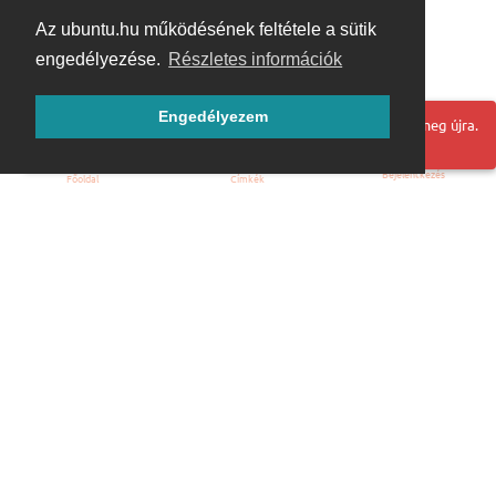
Az ubuntu.hu működésének feltétele a sütik
engedélyezése.
Részletes információk
Engedélyezem
Hoppá! Valami hiba történt. Frissítse az oldalt és próbálja meg újra.
Bejelentkezés
Főoldal
Címkék
Kezdőoldal
Blog
ÁSZF
Szabályzat
Kapcsolat
ubuntu.hu :: Magyar Ubuntu Közösség
© 2007 – 2026