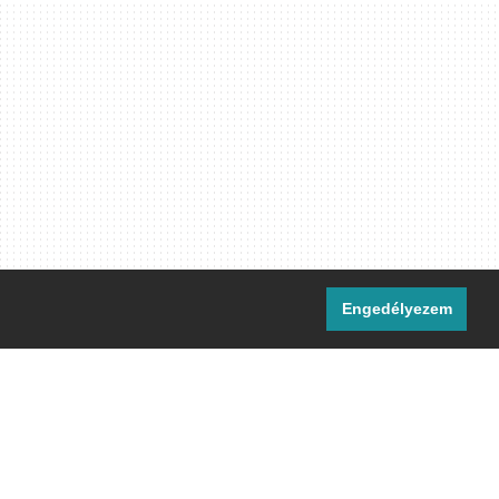
Engedélyezem
i csatornáink:
[M]
IRC
rtalma, ahol másként nem jelezzük,
ommons Nevezd meg! – Így add tovább!
licenc