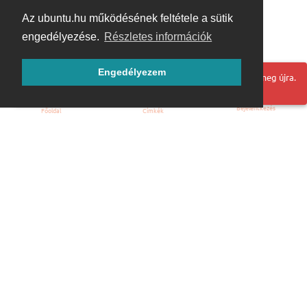
Az ubuntu.hu működésének feltétele a sütik
engedélyezése.
Részletes információk
Engedélyezem
Hoppá! Valami hiba történt. Frissítse az oldalt és próbálja meg újra.
Bejelentkezés
Főoldal
Címkék
Kezdőoldal
Blog
ÁSZF
Szabályzat
Kapcsolat
ubuntu.hu :: Magyar Ubuntu Közösség
© 2007 – 2026