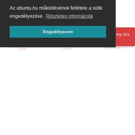
Az ubuntu.hu működésének feltétele a sütik
engedélyezése.
Részletes információk
Engedélyezem
Hoppá! Valami hiba történt. Frissítse az oldalt és próbálja meg újra.
Bejelentkezés
Főoldal
Címkék
Kezdőoldal
Blog
ÁSZF
Szabályzat
Kapcsolat
ubuntu.hu :: Magyar Ubuntu Közösség
© 2007 – 2026