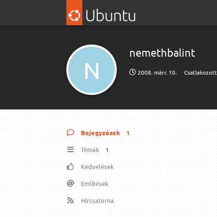
nemethbalint
N
2008. márc 10.
Csatlakozot
Bejegyzések
1
Témák
1
Kedvelések
Említések
Hírcsatorna