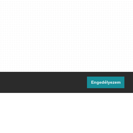
Engedélyezem
i csatornáink:
[M]
IRC
rtalma, ahol másként nem jelezzük,
ommons Nevezd meg! – Így add tovább!
licenc