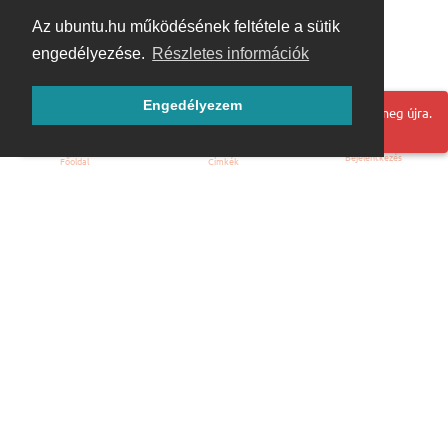
Az ubuntu.hu működésének feltétele a sütik
engedélyezése.
Részletes információk
Engedélyezem
Hoppá! Valami hiba történt. Frissítse az oldalt és próbálja meg újra.
Bejelentkezés
Főoldal
Címkék
Kezdőoldal
Blog
ÁSZF
Szabályzat
Kapcsolat
ubuntu.hu :: Magyar Ubuntu Közösség
© 2007 – 2026