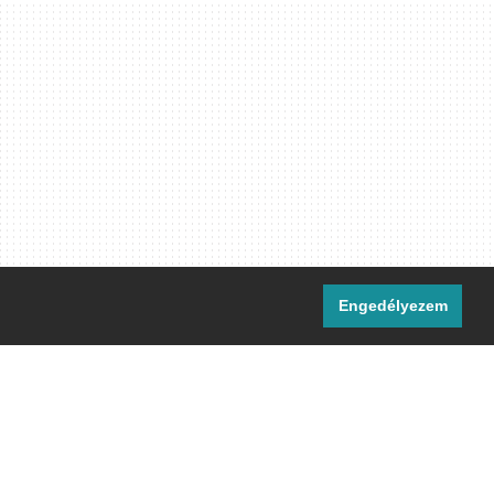
Engedélyezem
i csatornáink:
[M]
IRC
rtalma, ahol másként nem jelezzük,
ommons Nevezd meg! – Így add tovább!
licenc