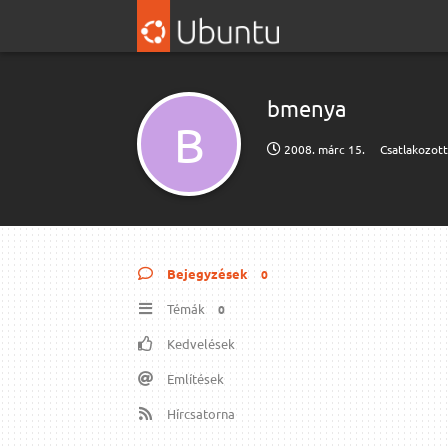
bmenya
B
2008. márc 15.
Csatlakozot
Bejegyzések
0
Témák
0
Kedvelések
Említések
Hírcsatorna