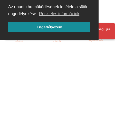
Az ubuntu.hu működésének feltétele a sütik
engedélyezése.
Részletes információk
Engedélyezem
Hoppá! Valami hiba történt. Frissítse az oldalt és próbálja meg újra.
Bejelentkezés
Főoldal
Címkék
Kezdőoldal
Blog
ÁSZF
Szabályzat
Kapcsolat
ubuntu.hu :: Magyar Ubuntu Közösség
© 2007 – 2026