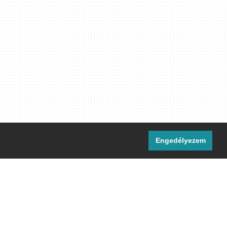
Engedélyezem
i csatornáink:
[M]
IRC
rtalma, ahol másként nem jelezzük,
ommons Nevezd meg! – Így add tovább!
licenc