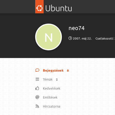
neo74
N
2007. máj 22.
Csatlakozott:
Bejegyzések
8
Témák
2
Kedvelések
Említések
Hírcsatorna