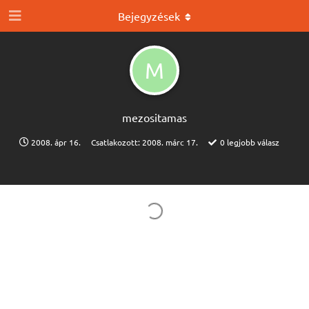
Bejegyzések
M
mezositamas
2008. ápr 16.
Csatlakozott:
2008. márc 17.
0
legjobb válasz