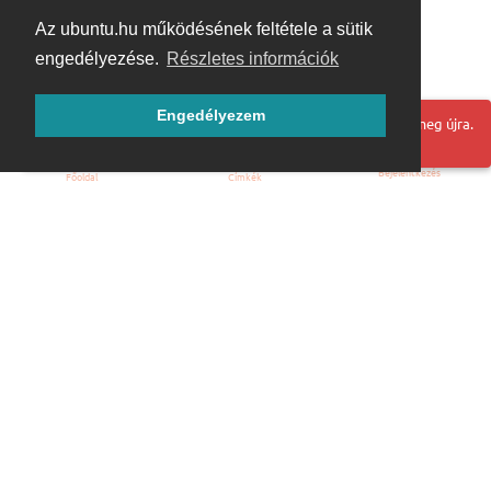
Az ubuntu.hu működésének feltétele a sütik
engedélyezése.
Részletes információk
Engedélyezem
Hoppá! Valami hiba történt. Frissítse az oldalt és próbálja meg újra.
Bejelentkezés
Főoldal
Címkék
Kezdőoldal
Blog
ÁSZF
Szabályzat
Kapcsolat
ubuntu.hu :: Magyar Ubuntu Közösség
© 2007 – 2026