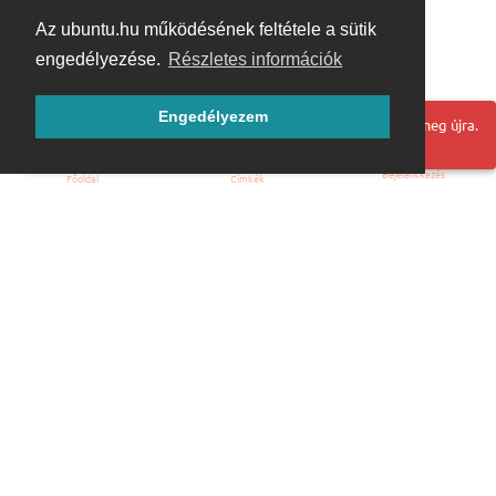
Az ubuntu.hu működésének feltétele a sütik
engedélyezése.
Részletes információk
Engedélyezem
Hoppá! Valami hiba történt. Frissítse az oldalt és próbálja meg újra.
Bejelentkezés
Főoldal
Címkék
Kezdőoldal
Blog
ÁSZF
Szabályzat
Kapcsolat
ubuntu.hu :: Magyar Ubuntu Közösség
© 2007 – 2026