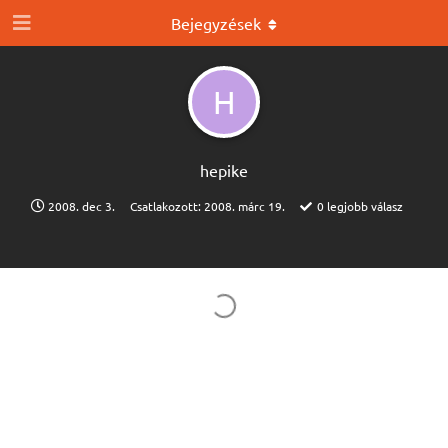
Bejegyzések
H
hepike
2008. dec 3.
Csatlakozott:
2008. márc 19.
0
legjobb válasz