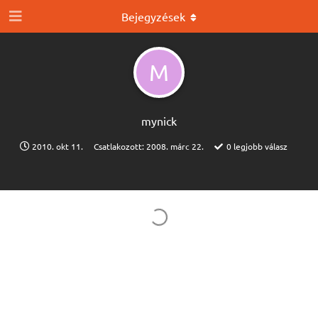
Bejegyzések
M
mynick
2010. okt 11.
Csatlakozott:
2008. márc 22.
0
legjobb válasz