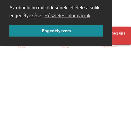
Az ubuntu.hu működésének feltétele a sütik
engedélyezése.
Részletes információk
Engedélyezem
Hoppá! Valami hiba történt. Frissítse az oldalt és próbálja meg újra.
Bejelentkezés
Főoldal
Címkék
Kezdőoldal
Blog
ÁSZF
Szabályzat
Kapcsolat
ubuntu.hu :: Magyar Ubuntu Közösség
© 2007 – 2026