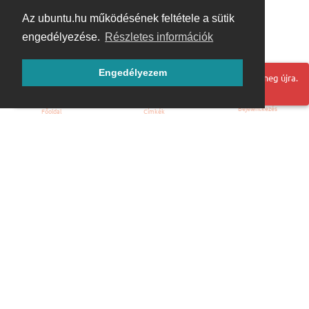
Az ubuntu.hu működésének feltétele a sütik
engedélyezése.
Részletes információk
Engedélyezem
Hoppá! Valami hiba történt. Frissítse az oldalt és próbálja meg újra.
Bejelentkezés
Főoldal
Címkék
Kezdőoldal
Blog
ÁSZF
Szabályzat
Kapcsolat
ubuntu.hu :: Magyar Ubuntu Közösség
© 2007 – 2026