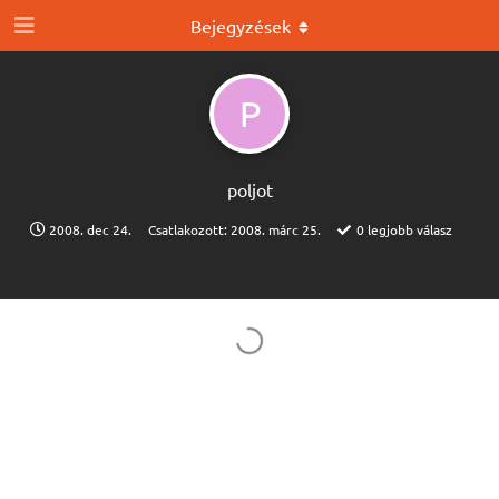
Bejegyzések
P
poljot
2008. dec 24.
Csatlakozott:
2008. márc 25.
0
legjobb válasz