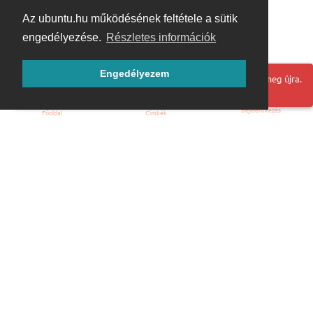
Az ubuntu.hu működésének feltétele a sütik
engedélyezése.
Részletes információk
Engedélyezem
Hoppá! Valami hiba történt. Frissítse az oldalt és próbálja meg újra.
Bejelentkezés
Főoldal
Címkék
Kezdőoldal
Blog
ÁSZF
Szabályzat
Kapcsolat
ubuntu.hu :: Magyar Ubuntu Közösség
© 2007 – 2026