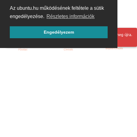
Az ubuntu.hu működésének feltétele a sütik
engedélyezése.
Részletes információk
Engedélyezem
Hoppá! Valami hiba történt. Frissítse az oldalt és próbálja meg újra.
Bejelentkezés
Főoldal
Címkék
Kezdőoldal
Blog
ÁSZF
Szabályzat
Kapcsolat
ubuntu.hu :: Magyar Ubuntu Közösség
© 2007 – 2026