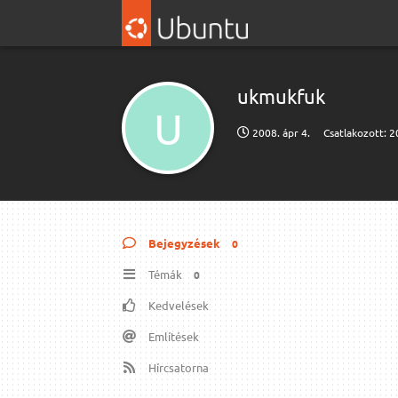
ukmukfuk
U
2008. ápr 4.
Csatlakozott:
2
Bejegyzések
0
Témák
0
Kedvelések
Említések
Hírcsatorna