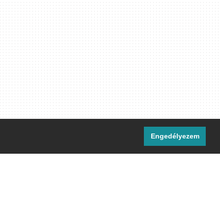
Engedélyezem
i csatornáink:
[M]
IRC
rtalma, ahol másként nem jelezzük,
ommons Nevezd meg! – Így add tovább!
licenc