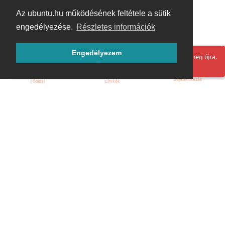
Az ubuntu.hu működésének feltétele a sütik
engedélyezése.
Részletes információk
Engedélyezem
Hoppá! Valami hiba történt. Frissítse az oldalt és próbálja meg újra.
Bejelentkezés
Főoldal
Címkék
Kezdőoldal
Blog
ÁSZF
Szabályzat
Kapcsolat
ubuntu.hu :: Magyar Ubuntu Közösség
© 2007 – 2026