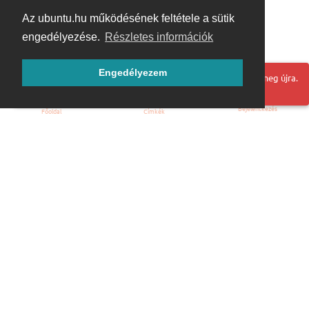
Az ubuntu.hu működésének feltétele a sütik
engedélyezése.
Részletes információk
Engedélyezem
Hoppá! Valami hiba történt. Frissítse az oldalt és próbálja meg újra.
Bejelentkezés
Főoldal
Címkék
Kezdőoldal
Blog
ÁSZF
Szabályzat
Kapcsolat
ubuntu.hu :: Magyar Ubuntu Közösség
© 2007 – 2026