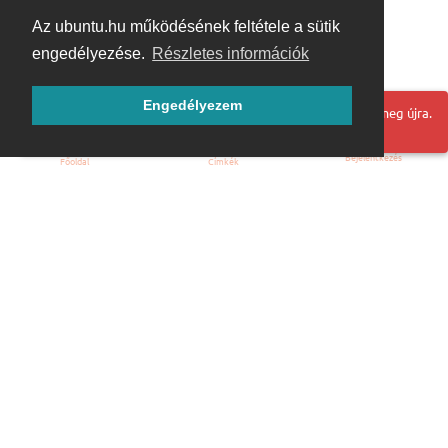
Az ubuntu.hu működésének feltétele a sütik
engedélyezése.
Részletes információk
Engedélyezem
Hoppá! Valami hiba történt. Frissítse az oldalt és próbálja meg újra.
Bejelentkezés
Főoldal
Címkék
Kezdőoldal
Blog
ÁSZF
Szabályzat
Kapcsolat
ubuntu.hu :: Magyar Ubuntu Közösség
© 2007 – 2026