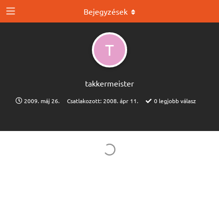
Bejegyzések
T
takkermeister
2009. máj 26.
Csatlakozott:
2008. ápr 11.
0
legjobb válasz