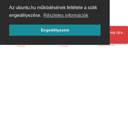
Az ubuntu.hu működésének feltétele a sütik
engedélyezése.
Részletes információk
Engedélyezem
Hoppá! Valami hiba történt. Frissítse az oldalt és próbálja meg újra.
Bejelentkezés
Főoldal
Címkék
Kezdőoldal
Blog
ÁSZF
Szabályzat
Kapcsolat
ubuntu.hu :: Magyar Ubuntu Közösség
© 2007 – 2026