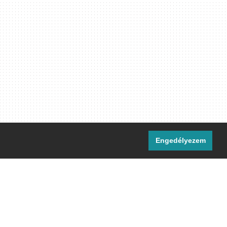
Engedélyezem
i csatornáink:
[M]
IRC
rtalma, ahol másként nem jelezzük,
ommons Nevezd meg! – Így add tovább!
licenc