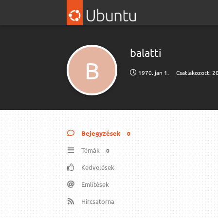
balatti
B
1970. jan 1.
Csatlakozott:
20
Bejegyzések
0
Témák
0
Kedvelések
Említések
Hírcsatorna