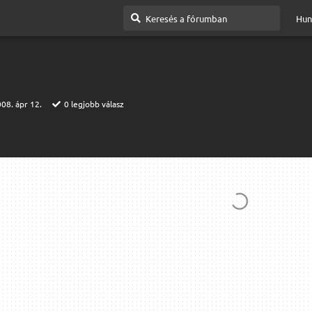
Hun
08. ápr 12.
0
legjobb válasz