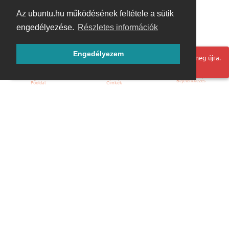
Az ubuntu.hu működésének feltétele a sütik
engedélyezése.
Részletes információk
Engedélyezem
Hoppá! Valami hiba történt. Frissítse az oldalt és próbálja meg újra.
Bejelentkezés
Főoldal
Címkék
Kezdőoldal
Blog
ÁSZF
Szabályzat
Kapcsolat
ubuntu.hu :: Magyar Ubuntu Közösség
© 2007 – 2026