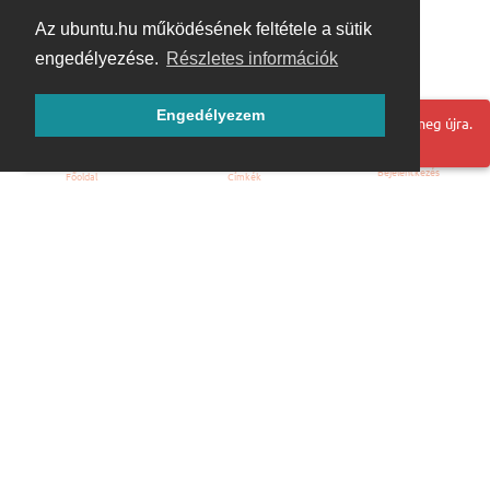
Az ubuntu.hu működésének feltétele a sütik
engedélyezése.
Részletes információk
Engedélyezem
Hoppá! Valami hiba történt. Frissítse az oldalt és próbálja meg újra.
Bejelentkezés
Főoldal
Címkék
Kezdőoldal
Blog
ÁSZF
Szabályzat
Kapcsolat
ubuntu.hu :: Magyar Ubuntu Közösség
© 2007 – 2026