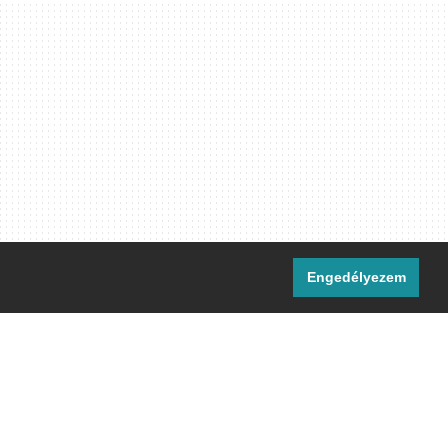
Engedélyezem
i csatornáink:
[M]
IRC
rtalma, ahol másként nem jelezzük,
ommons Nevezd meg! – Így add tovább!
licenc