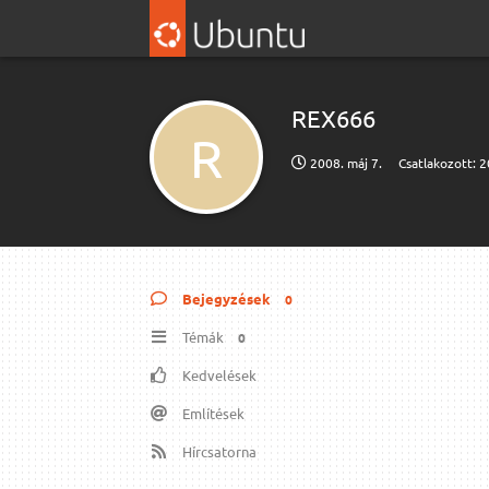
REX666
R
2008. máj 7.
Csatlakozott:
2
Bejegyzések
0
Témák
0
Kedvelések
Említések
Hírcsatorna