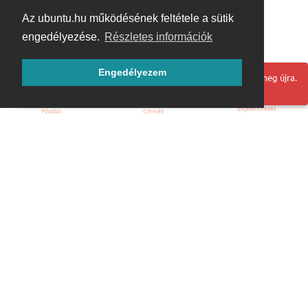
Az ubuntu.hu működésének feltétele a sütik
engedélyezése.
Részletes információk
Engedélyezem
Hoppá! Valami hiba történt. Frissítse az oldalt és próbálja meg újra.
Bejelentkezés
Főoldal
Címkék
Kezdőoldal
Blog
ÁSZF
Szabályzat
Kapcsolat
ubuntu.hu :: Magyar Ubuntu Közösség
© 2007 – 2026