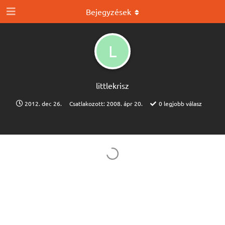
Bejegyzések
L
littlekrisz
2012. dec 26.
Csatlakozott:
2008. ápr 20.
0
legjobb válasz