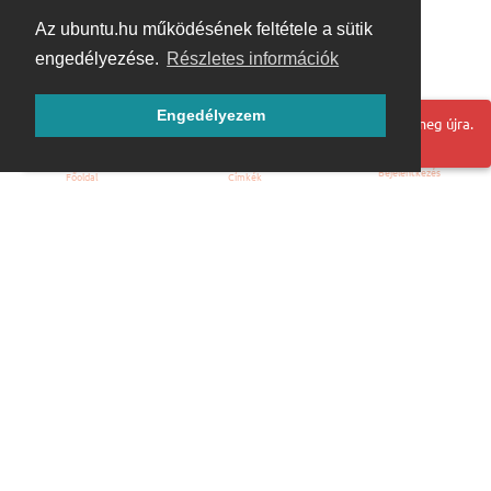
Az ubuntu.hu működésének feltétele a sütik
engedélyezése.
Részletes információk
Engedélyezem
Hoppá! Valami hiba történt. Frissítse az oldalt és próbálja meg újra.
Bejelentkezés
Főoldal
Címkék
Kezdőoldal
Blog
ÁSZF
Szabályzat
Kapcsolat
ubuntu.hu :: Magyar Ubuntu Közösség
© 2007 – 2026