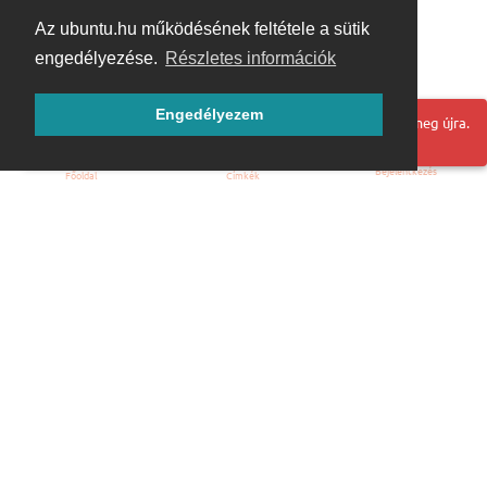
Az ubuntu.hu működésének feltétele a sütik
engedélyezése.
Részletes információk
Engedélyezem
Hoppá! Valami hiba történt. Frissítse az oldalt és próbálja meg újra.
Bejelentkezés
Főoldal
Címkék
Kezdőoldal
Blog
ÁSZF
Szabályzat
Kapcsolat
ubuntu.hu :: Magyar Ubuntu Közösség
© 2007 – 2026